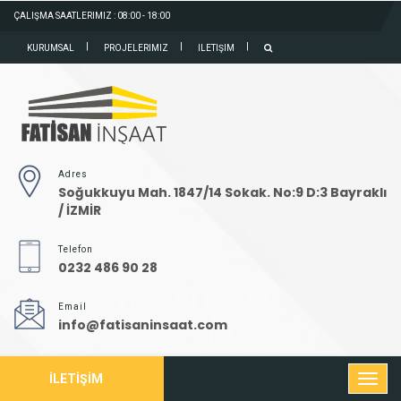
ÇALIŞMA SAATLERIMIZ : 08:00 - 18:00
KURUMSAL
PROJELERIMIZ
ILETIŞIM
Adres
Soğukkuyu Mah. 1847/14 Sokak. No:9 D:3 Bayraklı
/ İZMİR
Telefon
0232 486 90 28
Email
info@fatisaninsaat.com
İLETİŞİM