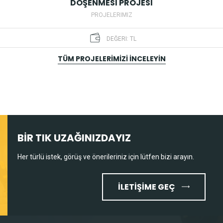
DÖŞENMESİ PROJESİ
PROJELERIMIZ
DEĞERI: TL
TÜM PROJELERİMİZİ İNCELEYİN
TARIH: 2019
BİR TIK UZAĞINIZDAYIZ
Her türlü istek, görüş ve önerileriniz için lütfen bizi arayın.
İLETİŞİME GEÇ