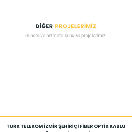
DİĞER
PROJELERİMİZ
Güncel ve hizmete sunulan projelerimiz.
TURK TELEKOM İZMİR ŞEHİRİÇİ FİBER OPTİK KABLU